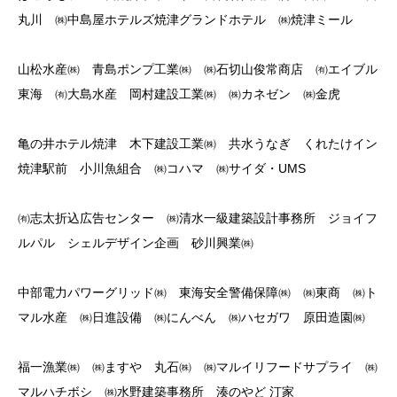
丸川 ㈱中島屋ホテルズ焼津グランドホテル ㈱焼津ミール
山松水産㈱ 青島ポンプ工業㈱ ㈱石切山俊常商店 ㈲エイブル
東海 ㈲大島水産 岡村建設工業㈱ ㈱カネゼン ㈱金虎
亀の井ホテル焼津 木下建設工業㈱ 共水うなぎ くれたけイン
焼津駅前 小川魚組合 ㈱コハマ ㈱サイダ・UMS
㈲志太折込広告センター ㈱清水一級建築設計事務所 ジョイフ
ルパル シェルデザイン企画 砂川興業㈱
中部電力パワーグリッド㈱ 東海安全警備保障㈱ ㈱東商 ㈱ト
マル水産 ㈱日進設備 ㈱にんべん ㈱ハセガワ 原田造園㈱
福一漁業㈱ ㈱ますや 丸石㈱ ㈱マルイリフードサプライ ㈱
マルハチボシ ㈱水野建築事務所 湊のやど 汀家