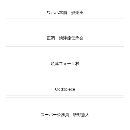
ワハハ本舗 娯楽座
正調 焼津節伝承会
焼津フォーク村
Odd3piece
スーパー公務員 牧野憲人