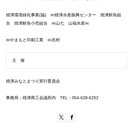
焼津環境緑化事業(協) ㈱焼津水産振興センター 焼津鮮魚組
合 焼津鮮魚小売組合 ㈱山七 山福水産㈱
㈱やまもと印刷工業 ㈱吉村
主 催
焼津みなとまつり実行委員会
事務局：焼津商工会議所内 TEL：054-628-6252

