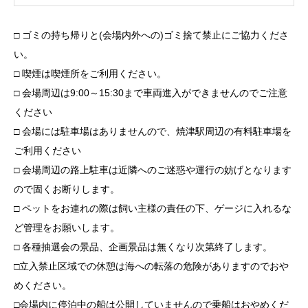
□ ゴミの持ち帰りと(会場内外への)ゴミ捨て禁止にご協力くださ
い。
□ 喫煙は喫煙所をご利用ください。
□ 会場周辺は9:00～15:30まで車両進入ができませんのでご注意
ください
□ 会場には駐車場はありませんので、焼津駅周辺の有料駐車場を
ご利用ください
□ 会場周辺の路上駐車は近隣へのご迷惑や運行の妨げとなります
ので固くお断りします。
□ ペットをお連れの際は飼い主様の責任の下、ゲージに入れるな
ど管理をお願いします。
□ 各種抽選会の景品、企画景品は無くなり次第終了します。
□立入禁止区域での休憩は海への転落の危険がありますのでおや
めください。
□会場内に停泊中の船は公開していませんので乗船はおやめくだ