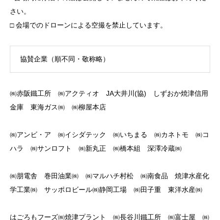
さい。
□ 会場でのドローンによる空撮を禁止しています。
協賛企業（順不同・敬称略）
㈱赤阪鐵工所 ㈱アクティオ JA大井川(協) しずおか焼津信用
金庫 東海ガス㈱ ㈱柳屋本店
㈱アンビ・ア ㈱イシダテック ㈱いちまる ㈱カネトモ ㈱コ
ハラ ㈱サンロフト ㈱新丸正 ㈱橋本組 深澤冷蔵㈱
㈱朋電舎 巻田油業㈱ ㈱マルハチ村松 ㈱南食品 焼津水産化
学工業㈱ サッポロビール㈱静岡工場 ㈱田子重 東洋水産㈱
はごろもフーズ㈱焼津プラント ㈱長谷川鐵工所 ㈱富士屋 ㈱