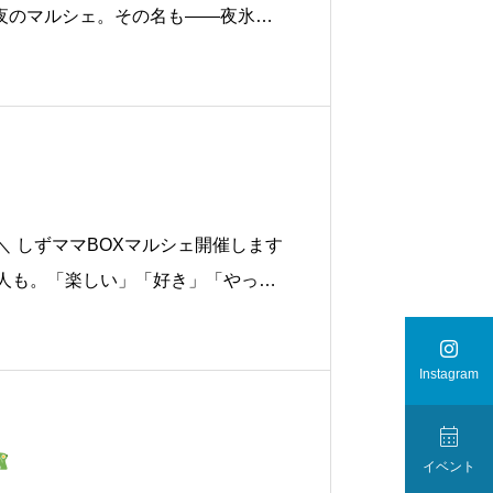
た夜のマルシェ。その名も——夜氷夜
（日）
16:00〜20:00
焼津PORT
＼ しずママBOXマルシェ開催します
域の人も。「楽しい」「好き」「やって
スイーツ、ワークショップ、マッ

Instagram

イベント