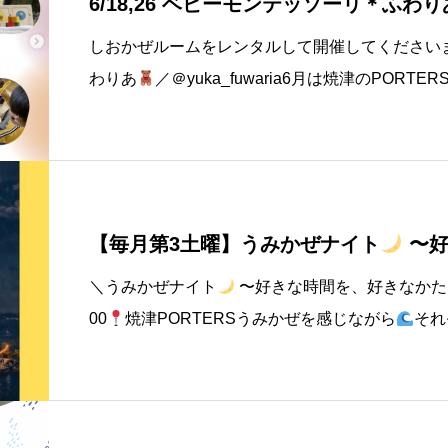
6/18,26 ベビーモンテッソーリ＊ふわり
しおかぜルームをレンタルして開催してください
わりあ
／＠yuka_fuwaria6月は焼津のPORT
ゆるりおやこじかん
開催します♪いま自分の気
忙しい毎日
【毎月第3土曜】うみかぜナイト
〜好
で〜
＼うみかぜナイト
〜好きな時間を、好きなかた
00
焼津PORTERSうみかぜを感じながら
それ
へ
お酒を飲んでワイワイするのもいいし
コー
焼き菓子を