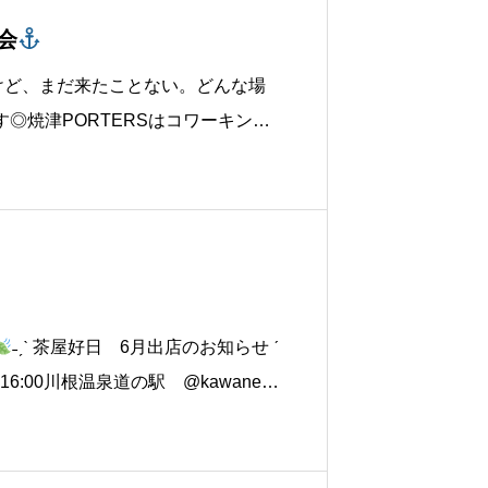
学会
けど、まだ来たことない。どんな場
◎焼津PORTERSはコワーキン
んなチャレンジが集まる“可能性の交
˗ˏˋ 茶屋好日 6月出店のお知らせ ˊ
0〜16:00川根温泉道の駅 @kawaneon