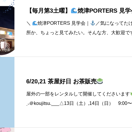
【毎月第3土曜】
焼津PORTERS 見
＼
焼津PORTERS 見学会｜
／気になってた
所か、ちょっと見てみたい。そんな方、大歓迎です
グ・出店・イベント・テナント・ホテルなどいろ
差点”。港からはじまる、
6/20,21 茶屋好日 お茶販売
屋外の一部をレンタルして開催してくださいます
ˎ˗＠koujitsu.___△13日（土）,14日（日） 9:0
sen△20日（土）,21日（日） 10:00〜16:00