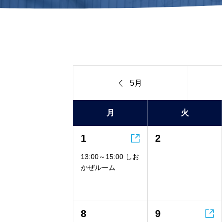

5月
月
火

1
2
13:00～15:00 しお
かぜルーム

8
9