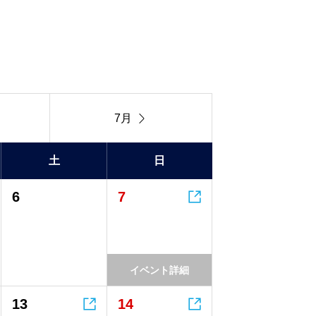

7月
土
日

6
7
イベント詳細


13
14