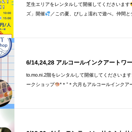
芝生エリアをレンタルして開催してくださいます
ズ」開催
／この夏、びしょ濡れで遊べ。仲間と
ーアクティビティ
子どもも大人も本気になれる“
（日）焼津PORTERS
6/14,24,28 アルコールインクアート
to.mo.ni.2階をレンタルして開催してくださいます
ークショップ
*＊°＊六月もアルコールインク
す！！
場所はいつもの焼津PORTERS様にて行