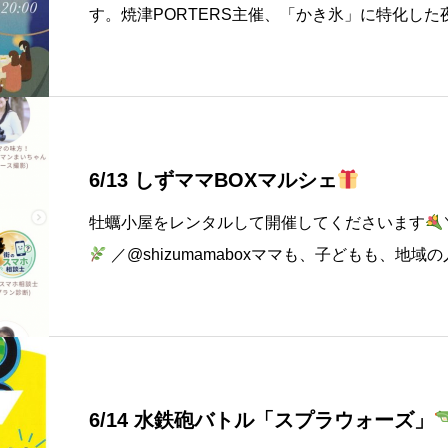
す。焼津PORTERS主催、「かき氷」に特化し
市（ヤゴオリヨイチ）。⸻
2026年6月7日
ERS@ya
6/13 しずママBOXマルシェ
牡蠣小屋をレンタルして開催してくださいます
／@shizumamaboxママも、子どもも、地
みたい」が集まるあたたかい1日をお届けします
サージ、、診断、
6/14 水鉄砲バトル「スプラウォーズ」