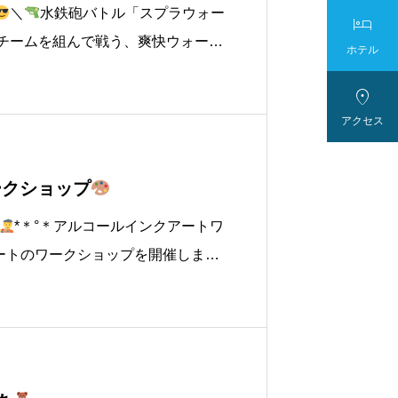
＼
水鉄砲バトル「スプラウォー

チームを組んで戦う、爽快ウォータ
ホテル
夏の遊び”【開催日程】6月14日

アクセス
ワークショップ
*＊°＊アルコールインクアートワ
アートのワークショップを開催しま
います
開催日6/14、24、28