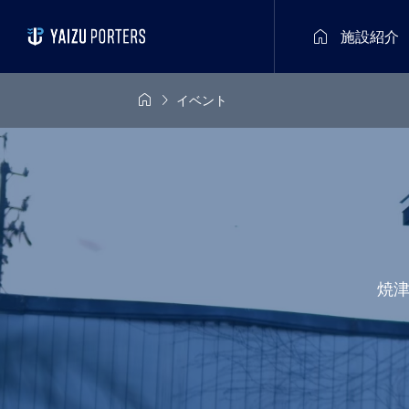

施設紹介


イベント
焼津