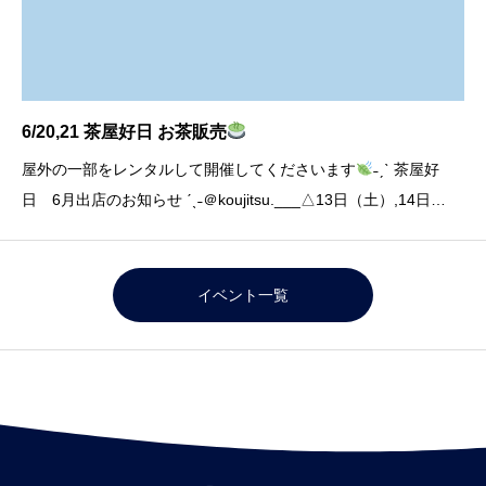
6/20,21 茶屋好日 お茶販売
屋外の一部をレンタルして開催してくださいます
˗ˏˋ 茶屋好
日 6月出店のお知らせ ˊˎ˗＠koujitsu.___△13日（土）,14日
（日） 9:00〜16:00川根温泉道の駅 @kawaneonsen△20日
（土）,21日（日） 10:00〜16:00
イベント一覧