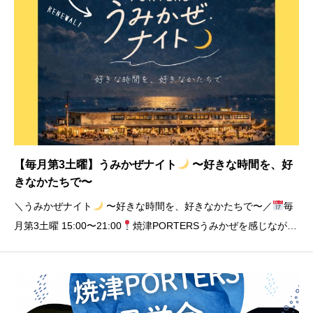
【毎月第3土曜】うみかぜナイト
〜好きな時間を、好
きなかたちで〜
＼うみかぜナイト
〜好きな時間を、好きなかたちで〜／
毎
月第3土曜 15:00〜21:00
焼津PORTERSうみかぜを感じながら
それぞれの夜の過ごし方を楽しめる場所へ
お酒を飲んでワ
イワイするのもいいし
コーヒー片手にゆったり過ごすのもいい
焼き菓子を