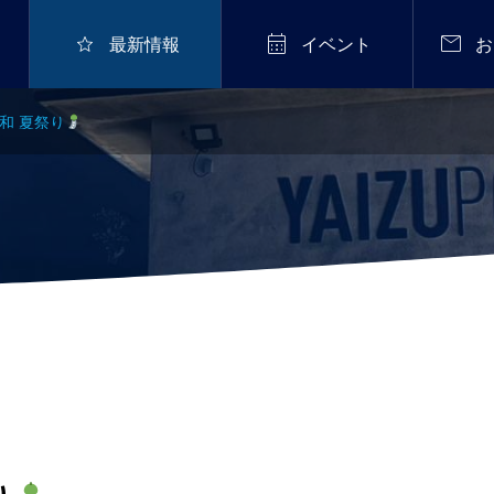



最新情報
イベント
お
日和 夏祭り