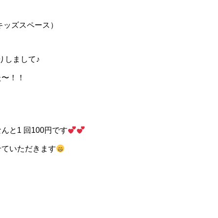
キッズスペース）
借りしまして♪
た〜！！
と1 回100円です
せていただきます