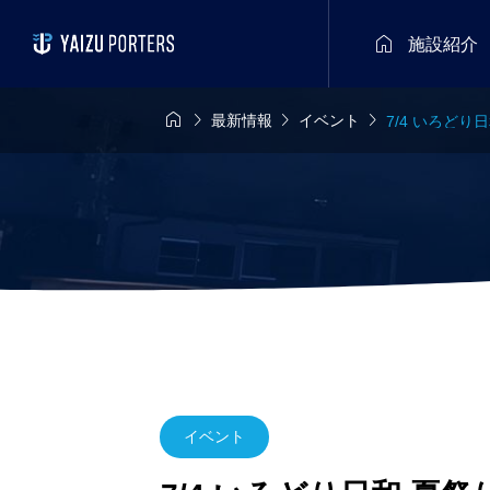

施設紹介




最新情報
イベント
7/4 いろどり
イベント