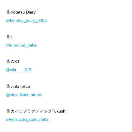
Kotetsu Diary
@kotetsu_diary_0305
U.
@u.pound_cake
WKT
@wkt___.315
viola felice
@viola.felice.hiromi
カイロプラクティックTukushi
@yellowdogstukushi82