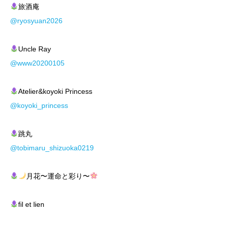
旅酒庵
@ryosyuan2026
Uncle Ray
@www20200105
Atelier&koyoki Princess
@koyoki_princess
跳丸
@tobimaru_shizuoka0219
月花〜運命と彩り〜
fil et lien