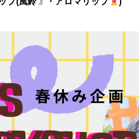
ョップ(風鈴
・アロマリップ
)