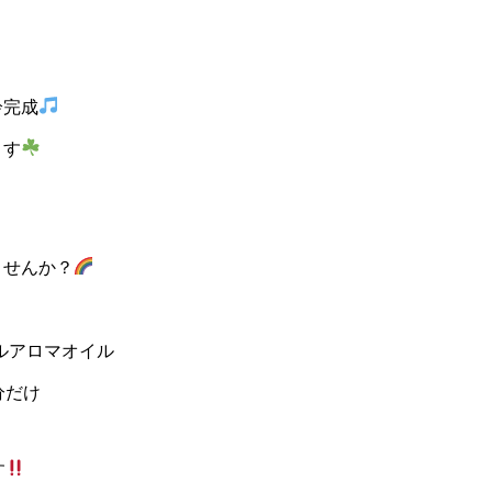
鈴完成
ます
ませんか？
ャルアロマオイル
分だけ
す