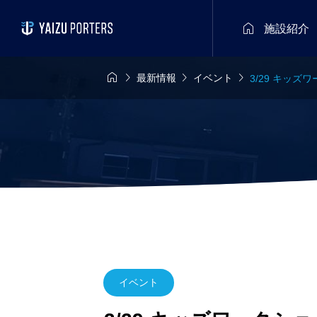

施設紹介




最新情報
イベント
3/29 キッズ
イベント