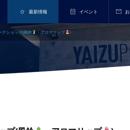



最新情報
イベント
お
ワークショップ(風鈴
・アロマリップ
)