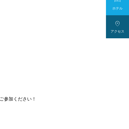

ホテル

アクセス
ひご参加ください！