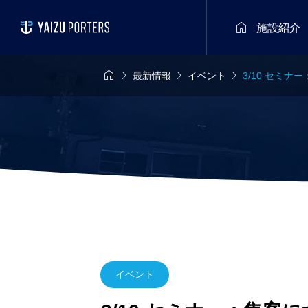

施設紹介




最新情報
イベント
3/10 セミナ
イベント