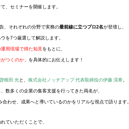
けて、セミナーを開催します。
EB広告、それぞれの分野で実務の
最前線に立つプロ2名
が登壇し、
ウを7つ厳選して解説します。
の運用現場で得た知見
をもとに、
差がつくのか」
を具体的にお伝えします！
の曽根田 光
と、
株式会社ノッチアップ 代表取締役の伊藤 滉希
。
も、数多くの企業の集客支援を行ってきた両名が、
うに組み合わせ、成果へと導いているのかをリアルな視点で語ります
触れていただくことで、