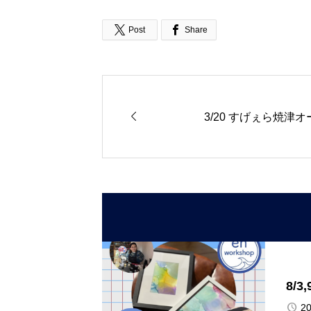


Post
Share

3/20 すげぇら焼津
8/
20