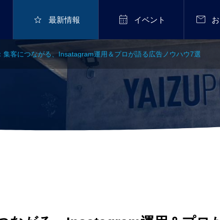



最新情報
イベント
お
ー：集客につながる、Insatagram運用＆プロが語る広告ノウハウ7選