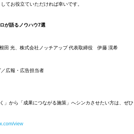
としてお役立ていただければ幸いです。
告プロが語るノウハウ7選
 曽根田 光、株式会社ノッチアップ 代表取締役 伊藤 滉希
グ／広報・広告担当者
なんとなく」から「成果につながる施策」へシンカさせたい方は、ぜ
ix.com/view