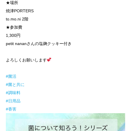
★場所
焼津PORTERS
to.mo.ni 2階
★参加費
1,300円
petit nananさんの塩麹クッキー付き
よろしくお願いします
#菌活
#菌と共に
#調味料
#日用品
#香害