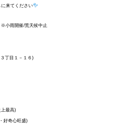
しに来てください
日) ※小雨開催/荒天候中止
中港３丁目１－１６)
 (史上最高)
い・好奇心旺盛)