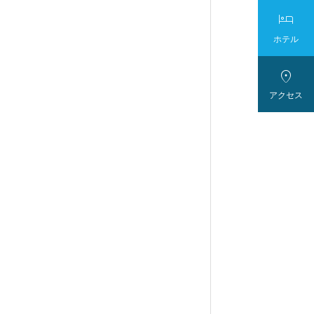

ホテル

アクセス