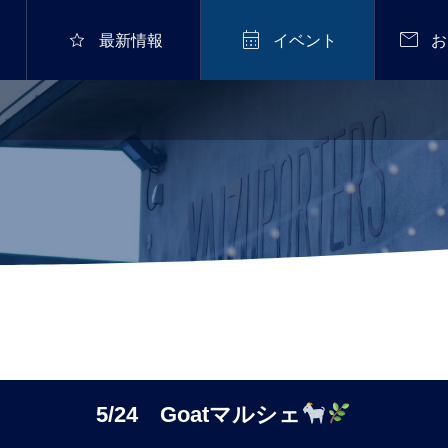



最新情報
イベント
お
5/24 Goatマルシェ