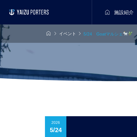

施設紹介



イベント
5/24 Goatマルシェ
2026
5/24