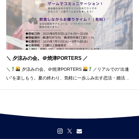
＼ 夕涼みの会。＠焼津PORTERS ／
＼
夕涼みの会。＠焼津PORTERS
／リアルでの“出逢
い”を楽しもう。夏の終わり、気軽に一歩ふみ出す恋活・婚活イ
ベント
会場は、港が目の前に広がる最高のロケーション
【焼津PORTERS】交流を楽しめるしかけをたっぷりご用意して
います
会場でできること・か