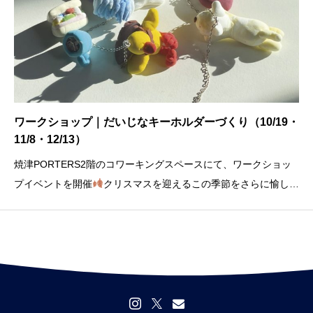
ワークショップ｜だいじなキーホルダーづくり（10/19・
11/8・12/13）
焼津PORTERS2階のコワーキングスペースにて、ワークショッ
プイベントを開催
クリスマスを迎えるこの季節をさらに愉しむ
体験
my Dear &amp; my Precious things are the Best gifts of a
ll.贈り物も嬉しいけど、大切な物の存在は代え